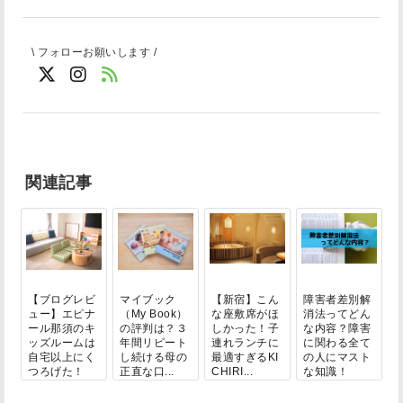
\ フォローお願いします /
関連記事
【ブログレビ
マイブック
【新宿】こん
障害者差別解
ュー】エピナ
（My Book）
な座敷席がほ
消法ってどん
ール那須のキ
の評判は？３
しかった！子
な内容？障害
ッズルームは
年間リピート
連れランチに
に関わる全て
自宅以上にく
し続ける母の
最適すぎるKI
の人にマスト
つろげた！
正直な口...
CHIRI...
な知識！