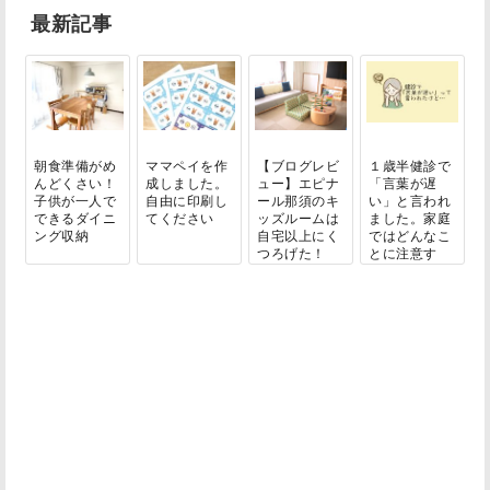
最新記事
朝食準備がめ
ママペイを作
【ブログレビ
１歳半健診で
んどくさい！
成しました。
ュー】エピナ
「言葉が遅
子供が一人で
自由に印刷し
ール那須のキ
い」と言われ
できるダイニ
てください
ッズルームは
ました。家庭
ング収納
自宅以上にく
ではどんなこ
つろげた！
とに注意す
る？