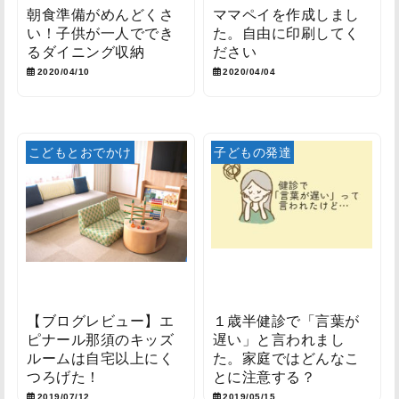
朝食準備がめんどくさ
ママペイを作成しまし
い！子供が一人ででき
た。自由に印刷してく
るダイニング収納
ださい
2020/04/10
2020/04/04
こどもとおでかけ
子どもの発達
【ブログレビュー】エ
１歳半健診で「言葉が
ピナール那須のキッズ
遅い」と言われまし
ルームは自宅以上にく
た。家庭ではどんなこ
つろげた！
とに注意する？
2019/07/12
2019/05/15