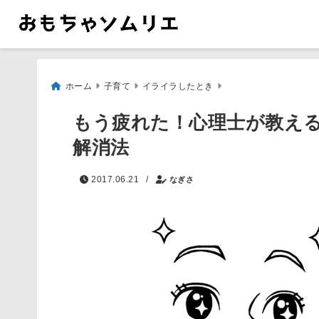
ホーム
子育て
イライラしたとき
もう疲れた！心理士が教え
解消法
/
2017.06.21
なぎさ