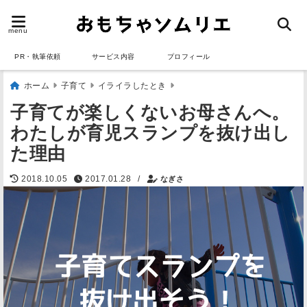
menu
PR・執筆依頼
サービス内容
プロフィール
ホーム
子育て
イライラしたとき
子育てが楽しくないお母さんへ。
わたしが育児スランプを抜け出し
た理由
/
2018.10.05
2017.01.28
なぎさ