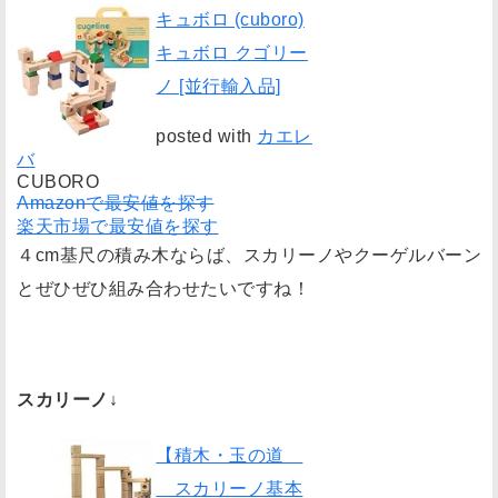
キュボロ (cuboro)
キュボロ クゴリー
ノ [並行輸入品]
posted with
カエレ
バ
CUBORO
Amazonで最安値を探す
楽天市場で最安値を探す
４cm基尺の積み木ならば、スカリーノやクーゲルバーン
とぜひぜひ組み合わせたいですね！
スカリーノ↓
【積木・玉の道
スカリーノ基本