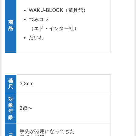
WAKU-BLOCK（童具館）
つみコレ
商
品
（エド・インター社）
だいわ
基
3.3cm
尺
対
象
3歳〜
年
齢
手先が器用になってきた
コ