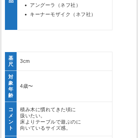
品
アングーラ（ネフ社）
キーナーモザイク（ネフ社）
基
3cm
尺
対
象
4歳〜
年
齢
コ
積み木に慣れてきた頃に
メ
扱いたい。
ン
床よりテーブルで遊ぶのに
ト
向いているサイズ感。