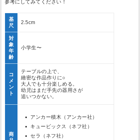
参考にしてみてください！
基
2.5cm
尺
対
象
小学生〜
年
齢
テーブルの上で、
コ
緻密な作品作りに○
メ
大人でも十分楽しめる。
ン
幼児はまだ手先の器用さが
ト
追いつかない。
アンカー積木（アンカー社）
キュービックス（ネフ社）
商
セラ（ネフ社）