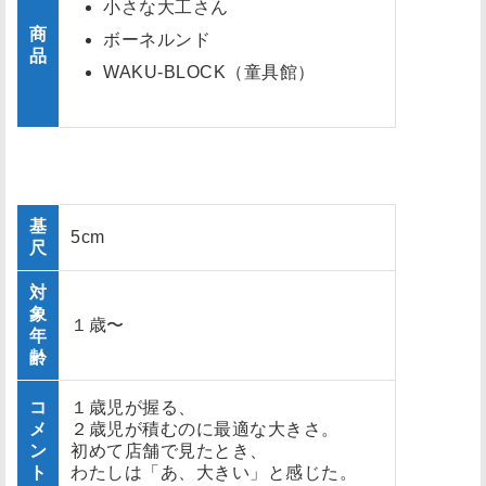
小さな大工さん
商
ボーネルンド
品
WAKU-BLOCK（童具館）
基
5cm
尺
対
象
１歳〜
年
齢
コ
１歳児が握る、
メ
２歳児が積むのに最適な大きさ。
ン
初めて店舗で見たとき、
ト
わたしは「あ、大きい」と感じた。