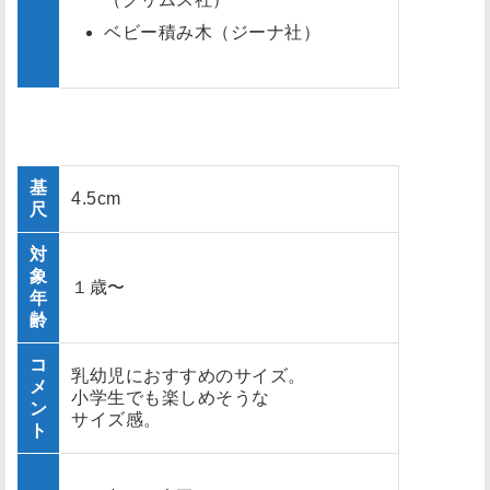
ベビー積み木（ジーナ社）
基
4.5cm
尺
対
象
１歳〜
年
齢
コ
乳幼児におすすめのサイズ。
メ
小学生でも楽しめそうな
ン
サイズ感。
ト