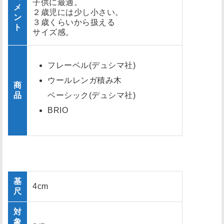
子供に最適。
メ
２歳児には少し小さい。
ン
３歳くらいから扱える
ト
サイズ感。
フレーベル(デュシマ社)
ウールレンガ積み木
商
品
ベーシック(デュシマ社)
BRIO
基
4cm
尺
対
象