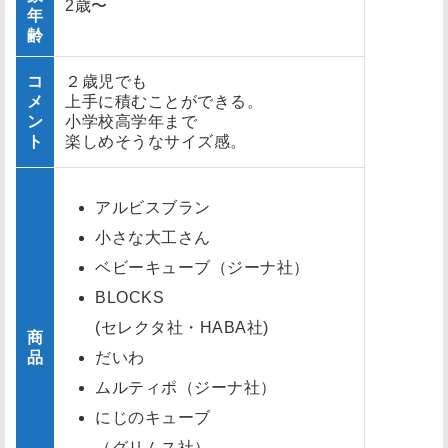
2歳〜
年
齢
コ
２歳児でも
メ
上手に積むことができる。
ン
小学校高学年まで
ト
楽しめそうなサイズ感。
アルビスブラン
小さな大工さん
ベビーキューブ（ジーナ社）
BLOCKS
(セレクタ社・HABA社)
商
品
だいわ
ムルティポ（ジーナ社）
にじのキューブ
（グリムス社）