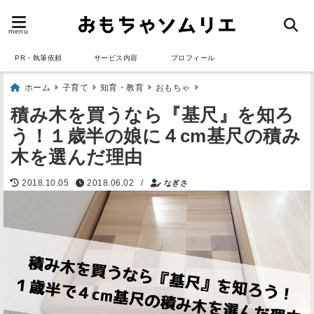
menu
PR・執筆依頼
サービス内容
プロフィール
ホーム
子育て
知育・教育
おもちゃ
積み木を買うなら『基尺』を知ろ
う！１歳半の娘に４cm基尺の積み
木を選んだ理由
/
2018.10.05
2018.06.02
なぎさ